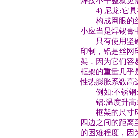
焊接不平整就更
4) 尼龙:它
构成网眼的丝线
小应当是焊锡膏
只有使用坚硬
印制，铝是丝网
架，因为它们容
框架的重量几乎
性热膨胀系数高
例如:不锈钢:温度
铝:温度升高5℃时
框架的尺寸应
四边之间的距离至
的困难程度，因