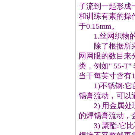
子流到一起形成
和训练有素的操
于0.15mm。
1.丝网织物
除了根据所采
网网眼的数目来
类，例如" 55-
当于每英寸含有1
1)不锈钢:它
锡膏流动，可以
2) 用金属处
的焊锡膏流动，
3) 聚酯:它