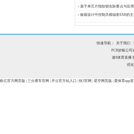
基于单芯片指纹锁实际要点与应用
板级设计中控制共模辐射EMI的主
快速导航：
关于我们
PCB抄板公司咨询
速8体育直播
优化
欧亿官方网页版
|
三分赛车官网
|
开云官方站入口
|
快3官网
|
星空网页版
|
爱体育app