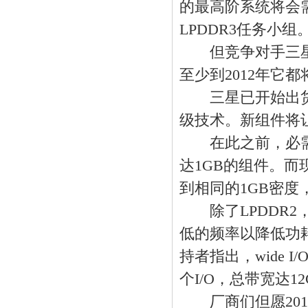
的最高阶系统将会需要L
LPDDR3任务小
但竞争对手三星对L
至少到2012年它
三星已开始出货 533
级技术。新组件将让
在此之前，必需用4
达1GB的组件。而现
到相同的1GB密度
除了LPDDR2，三星
低的频率以降低功耗
持者指出，wide I
个I/O，总带宽达12
厂商们但愿2013年