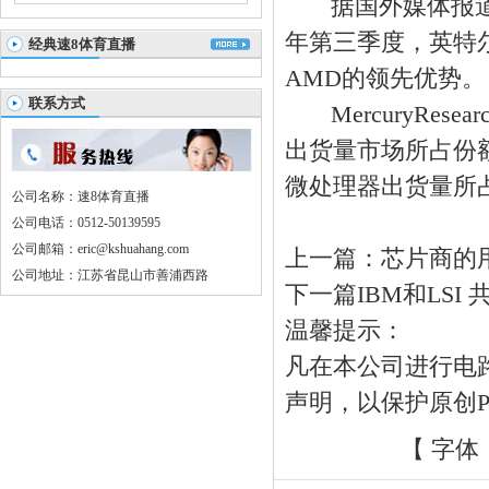
据国外媒体报道，市场
年第三季度，英特
经典速8体育直播
AMD的领先优势
联系方式
MercuryRes
出货量市场所占份额
微处理器出货量所占
公司名称：速8体育直播
公司电话：0512-50139595
公司邮箱：eric@kshuahang.com
上一篇：
芯片商的
公司地址：江苏省昆山市善浦西路
下一篇
IBM和LS
温馨提示：
凡在本公司进行电
声明，以保护原创
【 字体