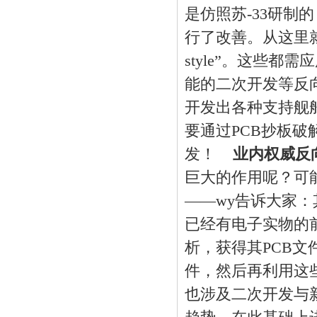
是仿照苏-33研
行了改善。从这里
style”。这些都需
能的二次开发等反
开发出各种支持舰
要通过
PCB
抄板
破
发！
业内权威反
巨大的作用呢？可
――wy告诉大家：
已经有电子实物的
析，获得其
PCB
文
件，然后再利用这
也涉及二次开发与