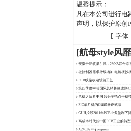
温馨提示：
凡在本公司进行电
声明，以保护原创
【 字体
[航母style
安徽合肥筑巢引凤，280亿联合京
微控制器需求持续增加 电路板抄
PCB线路板电镀铜工艺
第四季度中芯国际总销售额达到4.1
危机之后看中国 领头羊指点手机
PIC单片机的C编译器正式版
GUH控股2011年PCB业务盈利下
高成本时代的中国PCB工业的转型
X24C02 串行eeprom