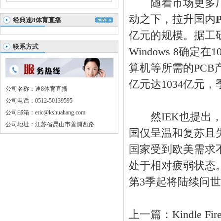
随着市场更多厂商推
动之下，拉升国内
经典速8体育直播
亿元的规模。据工研
联系方式
Windows 8确定
算机等所需的
PCB
亿元达1034亿元，
公司名称：速8体育直播
公司电话：0512-50139595
公司邮箱：eric@kshuahang.com
然IEK也提出，
公司地址：江苏省昆山市善浦西路
国仅呈温和复苏且
国家受到欧美需求
处于相对疲弱状态
第3季起将陆续问
上一篇：
Kindle