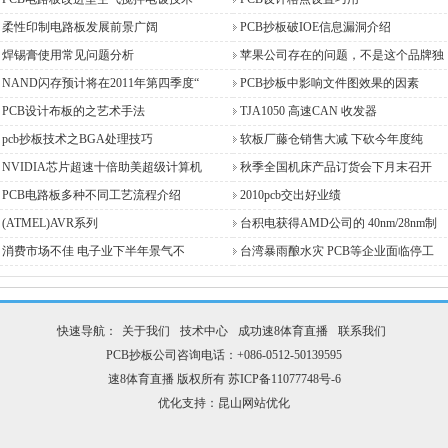
柔性印制电路板发展前景广阔
PCB抄板破IOE信息漏洞介绍
焊锡膏使用常见问题分析
苹果公司存在的问题，不是这个品牌独
NAND闪存预计将在2011年第四季度“
PCB抄板中影响文件图效果的因素
PCB设计布板的之艺术手法
TJA1050 高速CAN 收发器
pcb抄板技术之BGA处理技巧
软板厂藤仓销售大减 下砍今年度纯
NVIDIA芯片超速十倍助美超级计算机
秋季全国机床产品订货会下月末召开
PCB电路板多种不同工艺流程介绍
2010pcb交出好业绩
(ATMEL)AVR系列
台积电获得AMD公司的 40nm/28nm制
消费市场不佳 电子业下半年景气不
台湾暴雨酿水灾 PCB等企业面临停工
快速导航：
关于我们
技术中心
成功速8体育直播
联系我们
PCB抄板公司咨询电话：+086-0512-50139595
速8体育直播 版权所有
苏ICP备11077748号-6
优化支持：
昆山网站优化