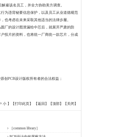
后解雇该名员工，并全力协助美方调查。
行为违背秘要信息保护，以及员工从业道德规范
作，也考虑在未来采取其他适当的法律步履。
晶圆厂的
设计
图泄漏给中芯后，就展开严肃的防
客户投片的资料，也将统一厂商统一款芯片，分成
原创PCB设计版权所有者的合法权益；
中
小
】【
打印此页
】 【
返回
】【
顶部
】【
关闭
】
［common library］
PCB设计中的屏蔽方法