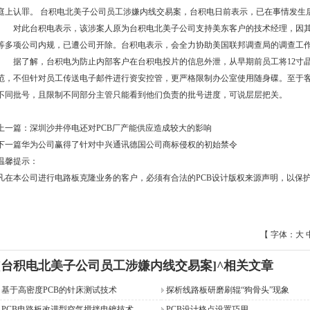
庭上认罪。 台积电北美子公司员工涉嫌内线交易案，台积电日前表示，已在事情发生
对此台积电表示，该涉案人原为台积电北美子公司支持美东客户的技术经理，因其
等多项公司内规，已遭公司开除。台积电表示，会全力协助美国联邦调查局的调查工
据了解，台积电为防止内部客户在台积电投片的信息外泄，从早期前员工将12寸
范，不但针对员工传送电子邮件进行资安控管，更严格限制办公室使用随身碟。至于
不同批号，且限制不同部分主管只能看到他们负责的批号进度，可说层层把关。
上一篇：
深圳沙井停电还对PCB厂产能供应造成较大的影响
下一篇
华为公司赢得了针对中兴通讯德国公司商标侵权的初始禁令
温馨提示：
凡在本公司进行电路板克隆业务的客户，必须有合法的PCB设计版权来源声明，以保护
【 字体：
大
[台积电北美子公司员工涉嫌内线交易案]^相关文章
基于高密度PCB的针床测试技术
探析线路板研磨刷辊“狗骨头”现象
PCB电路板改进型空气搅拌电镀技术
PCB设计格点设置巧用