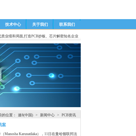
技术中心
关于我们
联系我们
优质业绩和局面,打造PCB抄板、芯片解密知名企业
前的位置：
速8(中国)
>
新闻中心
>
PCB资讯
易案
 Karunatilaka），11日在曼哈顿联邦法